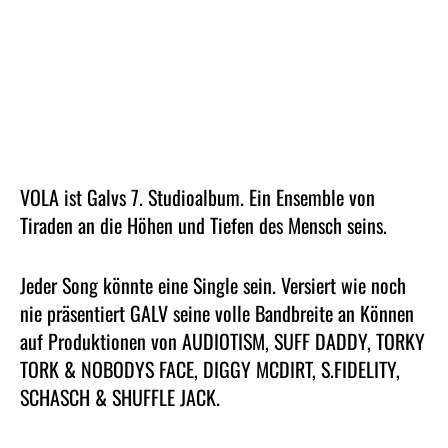
IN DEN WARENKORB LEGEN
Dänemark (DKK kr.)
Deutschland (EUR €)
Finnland (EUR €)
Frankreich (EUR €)
Irland (EUR €)
Israel (ILS ₪)
VOLA ist Galvs 7. Studioalbum. Ein Ensemble von
Tiraden an die Höhen und Tiefen des Mensch seins.
Italien (EUR €)
Japan (JPY ¥)
Jeder Song könnte eine Single sein. Versiert wie noch
Kanada (CAD $)
nie präsentiert GALV seine volle Bandbreite an Können
Malaysia (MYR RM)
auf Produktionen von AUDIOTISM, SUFF DADDY, TORKY
Neuseeland (NZD $)
TORK & NOBODYS FACE, DIGGY MCDIRT, S.FIDELITY,
SCHASCH & SHUFFLE JACK.
Niederlande (EUR €)
Norwegen (EUR €)